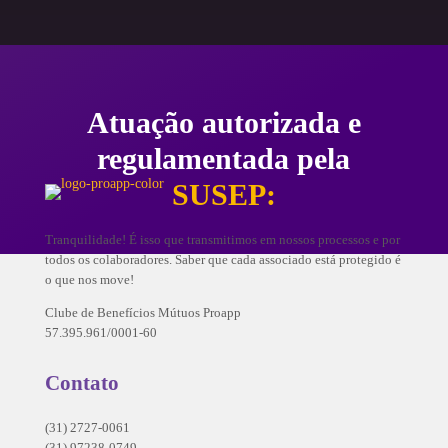
Atuação autorizada e
regulamentada pela
SUSEP:
Tranquilidade! É isso que transmitimos em nossos processos e por
todos os colaboradores. Saber que cada associado está protegido é
o que nos move!
Clube de Benefícios Mútuos Proapp
57.395.961/0001-60
Contato
(31) 2727-0061
(31) 97238-0749